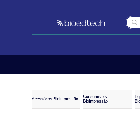
Consumíveis
Eq
Acessórios Bioimpressão
Bioimpressão
Bi