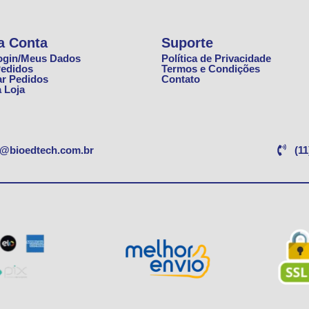
a Conta
Suporte
ogin/Meus Dados
Política de Privacidade
edidos
Termos e Condições
ar Pedidos
Contato
à Loja
e@bioedtech.com.br
(11