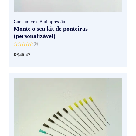
Consumíveis Bioimpressão
Monte o seu kit de ponteiras
(personalizável)
(0)
Avaliação
0
R$
40,42
de
5