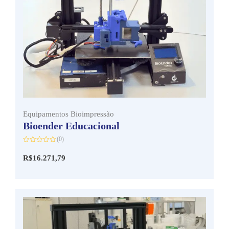
Equipamentos Bioimpressão
Bioender Educacional
(0)
Avaliação
0
R$
16.271,79
de
5