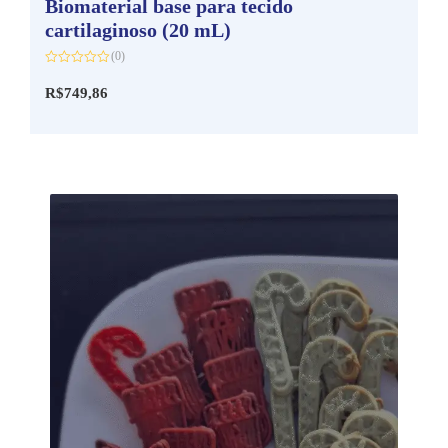
Biomaterial base para tecido
cartilaginoso (20 mL)
(0)
Avaliação
0
R$
749,86
de
5