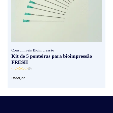
Consumíveis Bioimpressão
Kit de 5 ponteiras para bioimpressão
FRESH
(0)
Avaliação
0
R$
59,22
de
5