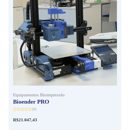
Equipamentos Bioimpressão
Bioender PRO
(0)
Avaliação
0
R$
21.047,43
de
5